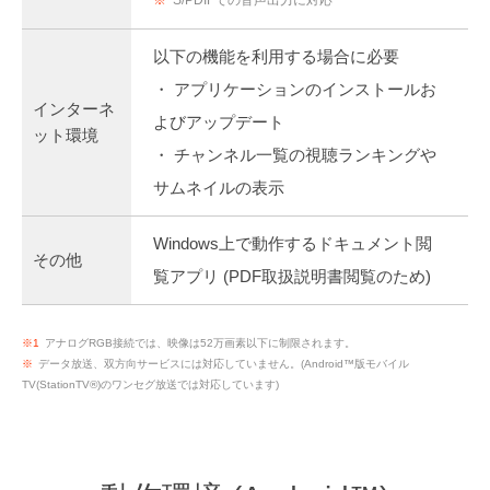
※
S/PDIFでの音声出力に対応
以下の機能を利用する場合に必要
・ アプリケーションのインストールお
インターネ
よびアップデート
ット環境
・ チャンネル一覧の視聴ランキングや
サムネイルの表示
Windows上で動作するドキュメント閲
その他
覧アプリ (PDF取扱説明書閲覧のため)
※1
アナログRGB接続では、映像は52万画素以下に制限されます。
※
データ放送、双方向サービスには対応していません。(Android™版モバイル
TV(StationTV®)のワンセグ放送では対応しています)