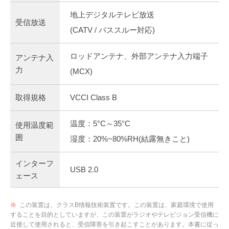
地上デジタルテレビ放送
受信放送
(CATV / パススルー対応)
ロッドアンテナ、外部アンテナ入力端子
アンテナ入
力
(MCX)
取得規格
VCCI Class B
温度：5°C～35°C
使用温度範
囲
湿度：20%~80%RH(結露無きこと)
インターフ
USB 2.0
ェース
※
この装置は、クラスB情報技術装置です。この装置は、家庭環境で使用
することを目的としていますが、この装置がラジオやテレビジョン受信機に
近接して使用されると、受信障害を引き起こすことがあります。本書に従っ