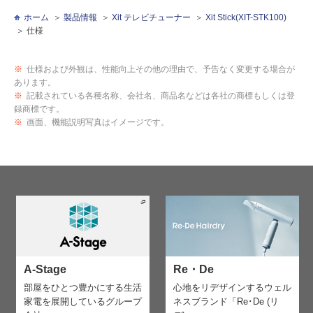
ホーム
製品情報
Xit テレビチューナー
Xit Stick(XIT-STK100)
仕様
※
仕様および外観は、性能向上その他の理由で、予告なく変更する場合が
あります。
※
記載されている各種名称、会社名、商品名などは各社の商標もしくは登
録商標です。
※
画面、機能説明写真はイメージです。
A-Stage
Re・De
部屋をひとつ豊かにする生活
心地をリデザインする
ウェル
家電を
展開しているグループ
ネスブランド「Re･De (リ