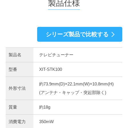
製品仕様
シリーズ製品で比較する
製品名
テレビチューナー
型番
XIT-STK100
約73.9mm(D)×22.1mm(W)×10.8mm(H)
外形寸法
(アンテナ・キャップ・突起部除く)
質量
約18g
消費電力
350mW