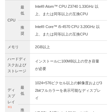
Intel® Atom™ CPU Z3740 1.33GHz 以
最
低
上、または同等以上の互換CPU
CPU
Intel® Core™ i5-4570 CPU 3.20GHz 以
推
奨
上、または同等以上の互換CPU
メモリ
2GB以上
ハードディ
インストールに100MB以上の空き容量
スクおよび
が必要
ストレージ
1024×576ピクセル以上の解像度および3
最
ディ
2bitフルカラーを表示可能なディスプレ
低
スプ
イ
レイ
※1
推