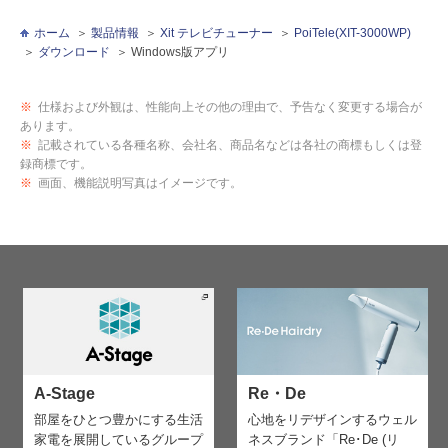
ホーム
製品情報
Xit テレビチューナー
PoiTele(XIT-3000WP)
ダウンロード
Windows版アプリ
※
仕様および外観は、性能向上その他の理由で、予告なく変更する場合が
あります。
※
記載されている各種名称、会社名、商品名などは各社の商標もしくは登
録商標です。
※
画面、機能説明写真はイメージです。
A-Stage
Re・De
部屋をひとつ豊かにする生活
心地をリデザインする
ウェル
家電を
展開しているグループ
ネスブランド「Re･De (リ