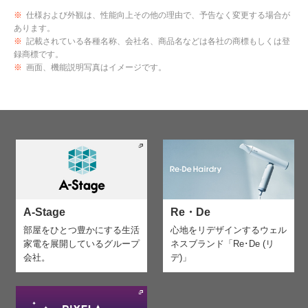
※
仕様および外観は、性能向上その他の理由で、予告なく変更する場合が
あります。
※
記載されている各種名称、会社名、商品名などは各社の商標もしくは登
録商標です。
※
画面、機能説明写真はイメージです。
A-Stage
Re・De
部屋をひとつ豊かにする生活
心地をリデザインする
ウェル
家電を
展開しているグループ
ネスブランド「Re･De (リ
会社。
デ)」