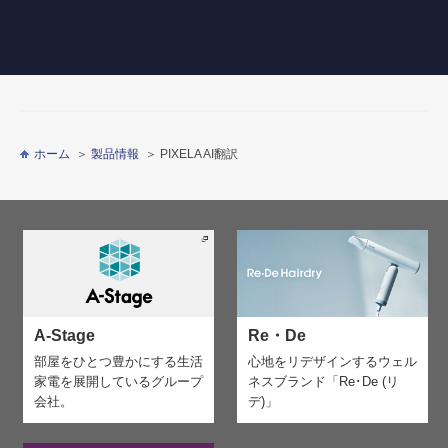
ホーム
製品情報
PIXELA AI翻訳
A-Stage
Re・De
部屋をひとつ豊かにする生活
心地をリデザインする
ウェル
家電を
展開しているグループ
ネスブランド「Re･De (リ
会社。
デ)」